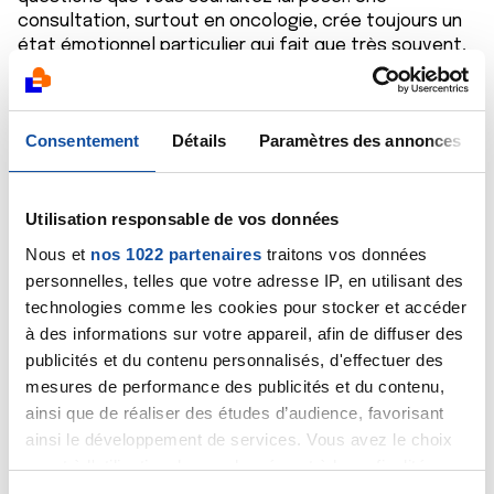
consultation, surtout en oncologie, crée toujours un
état émotionnel particulier qui fait que très souvent,
on oublie les questions qu'on aurait voulu poser. Les
avoir en main, sur une feuille de papier, vous aidera
certainement.
Consentement
Détails
Paramètres des annonces
Si à l'issue de cette consultation vous avez encore
des questions précises, nous essayerons d'y
répondre ici.
Bien cordialement
Utilisation responsable de vos données
Dr A.Marceau
Nous et
nos 1022 partenaires
traitons vos données
personnelles, telles que votre adresse IP, en utilisant des
Citer
technologies comme les cookies pour stocker et accéder
à des informations sur votre appareil, afin de diffuser des
publicités et du contenu personnalisés, d'effectuer des
mesures de performance des publicités et du contenu,
ainsi que de réaliser des études d’audience, favorisant
ainsi le développement de services. Vous avez le choix
Annebarbara
quant à l'utilisation de vos données et à leurs finalités.
07/05/2017 - 17:07
Vous pouvez modifier ou retirer votre consentement à