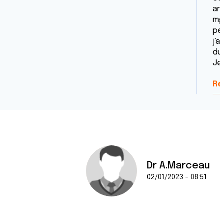
a
mg
p
j'
du
J
R
Dr A.Marceau
02/01/2023 - 08:51