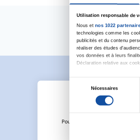
Utilisation responsable de 
Nous et
nos 1022 partenair
technologies comme les cooki
publicités et du contenu per
réaliser des études d’audienc
vos données et à leurs final
Déclaration relative aux cooki
Si vous le permettez, nous a
S
Collecter des informa
Nécessaires
é
Identifier votre appar
l
digitales).
e
Pour en savoir plus sur le tr
c
Détails »
. Vous pouvez modifi
t
Pour écrire un commentaire ou l
i
Les cookies nous permettent d
o