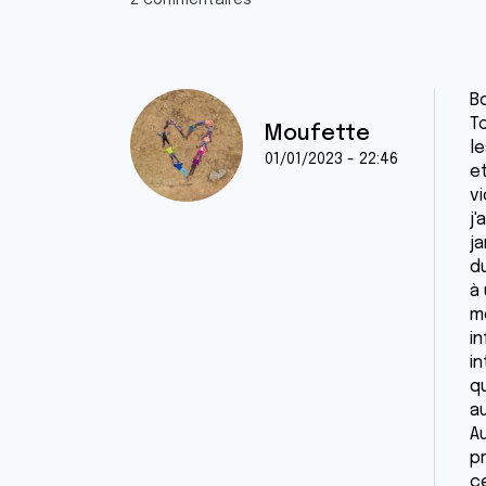
2 commentaires
B
T
Moufette
l
01/01/2023 - 22:46
et
vi
j'
j
du
à 
m
in
i
qu
au
A
p
c