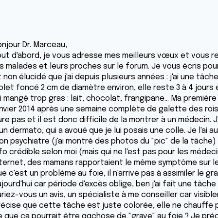
onjour Dr. Marceau,
out d'abord, je vous adresse mes meilleurs vœux et vous r
es malades et leurs proches sur le forum. Je vous écris pou
 non élucidé que j'ai depuis plusieurs années : j'ai une tâc
olet foncé 2 cm de diamètre environ, elle reste 3 à 4 jours e
ai mangé trop gras : lait, chocolat, frangipane... Ma premi
anvier 2014 après une semaine complète de galette des rois
re pas et il est donc difficile de la montrer à un médecin. 
un dermato, qui a avoué que je lui posais une colle. Je l'ai
on psychiatre (j'ai montré des photos du "pic" de la tâche) 
fo crédible selon moi (mais qui ne l'est pas pour les médecin
nternet, des mamans rapportaient le même symptôme sur leur
e c'est un problème au foie, il n'arrive pas à assimiler le gra
jourd'hui car période d'excès oblige, ben j'ai fait une tâche 
uriez-vous un avis, un spécialiste à me conseiller car visi
récise que cette tâche est juste colorée, elle ne chauffe p
e que ça pourrait être qqchose de "grave" au foie ? Je préci