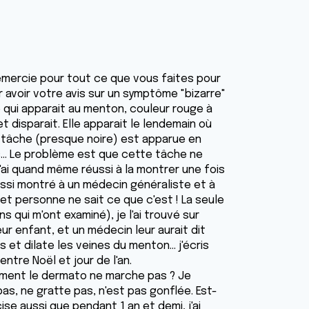
emercie pour tout ce que vous faites pour
r avoir votre avis sur un symptôme "bizarre"
he qui apparait au menton, couleur rouge à
t disparait. Elle apparait le lendemain où
ère tâche (presque noire) est apparue en
... Le problème est que cette tâche ne
J'ai quand même réussi à la montrer une fois
 aussi montré à un médecin généraliste et à
et personne ne sait ce que c'est ! La seule
s qui m'ont examiné), je l'ai trouvé sur
 enfant, et un médecin leur aurait dit
s et dilate les veines du menton... j'écris
entre Noël et jour de l'an.
blement le dermato ne marche pas ? Je
as, ne gratte pas, n'est pas gonflée. Est-
se aussi que pendant 1 an et demi, j'ai