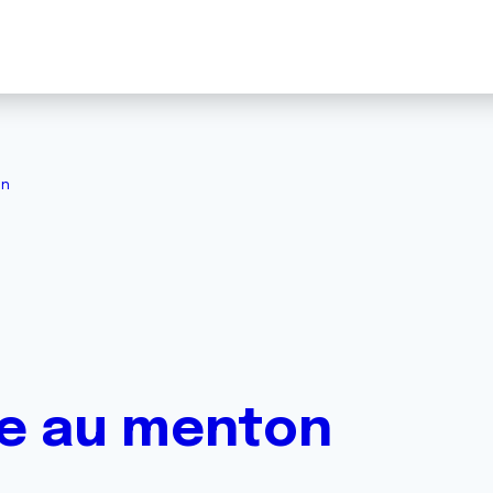
on
te au menton