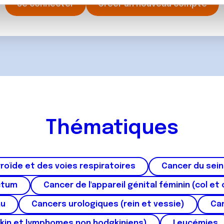
rafic. Nous partageons également des informations sur l'utilisati
Se connecter
Créer un nouveau compte
, de publicité et d'analyse, qui peuvent combiner celles-ci avec
ils ont collectées lors de votre utilisation de leurs services.
Thématiques
roïde et des voies respiratoires
Cancer du sein
ctum
Cancer de l'appareil génital féminin (col et 
au
Cancers urologiques (rein et vessie)
Can
kin et lymphomes non hodgkiniens)
Leucémies