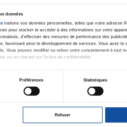
vos données
es
traitons vos données personnelles, telles que votre adresse IP,
es pour stocker et accéder à des informations sur votre appareil
sonnalisés, d'effectuer des mesures de performance des publicité
e, favorisant ainsi le développement de services. Vous avez le ch
ités. Vous pouvez modifier ou retirer votre consentement à tout 
es ou en cliquant sur l'icône de confidentialité.
imerions également :
tions sur votre localisation géographique qui peuvent être précis
Préférences
Statistiques
eil en l'analysant activement pour en relever les caractéristique
Ecrire un commentair
aitement de vos données personnelles et définir vos préférences
er ou retirer votre consentement à tout moment à partir de la dé
ancer une nouvelle discussion vous aurez besoin de vous 
Refuser
e personnaliser le contenu et les annonces, d'offrir des fonctio