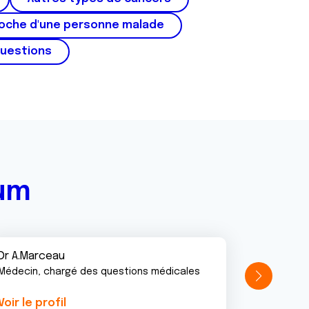
roche d'une personne malade
questions
rum
Dr A.Marceau
Médecin, chargé des questions médicales
Voir le profil
Voir le pr