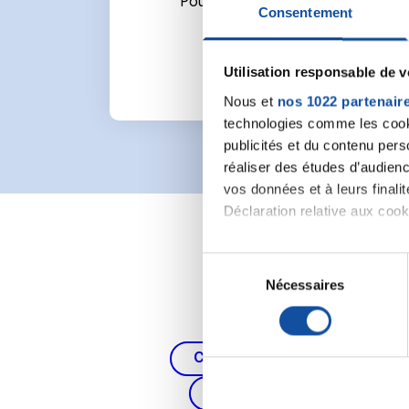
Pour écrire un commentaire ou l
Consentement
Utilisation responsable de 
Nous et
nos 1022 partenair
technologies comme les cooki
publicités et du contenu per
réaliser des études d’audienc
vos données et à leurs final
Déclaration relative aux cooki
Si vous le permettez, nous a
S
Collecter des informa
Nécessaires
é
Identifier votre appar
l
digitales).
e
Pour en savoir plus sur le tr
c
Cancer du poumon, de la thy
Détails »
. Vous pouvez modifi
t
Cancer du côlon et du re
i