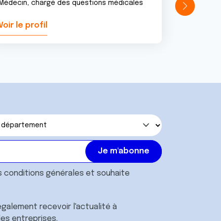
Médecin, chargé des questions médicales
Voir le profil
Voir le pr
s
conditions générales
et souhaite
galement recevoir l'actualité à
des entreprises.