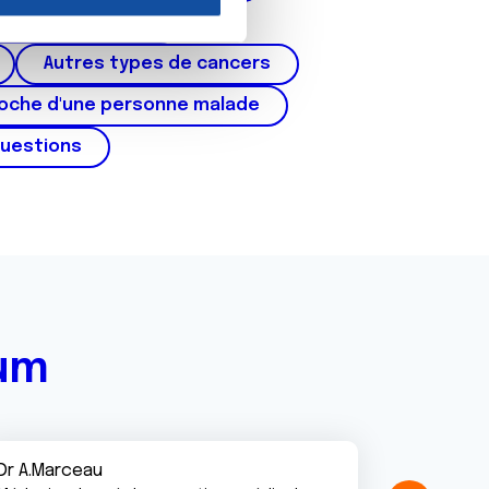
nnalités relatives aux médias
cer du testicule
on de notre site avec nos
 d'autres informations que
Autres types de cancers
roche d'une personne malade
questions
rum
Dr A.Marceau