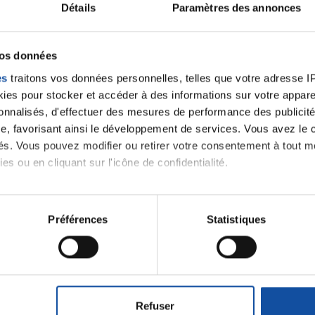
ancer une nouvelle discussion vous aurez besoin de vous 
Détails
Paramètres des annonces
Se connecter
Créer un nouveau compte
vos données
es
traitons vos données personnelles, telles que votre adresse IP,
es pour stocker et accéder à des informations sur votre appareil
sonnalisés, d'effectuer des mesures de performance des publicité
e, favorisant ainsi le développement de services. Vous avez le ch
ités. Vous pouvez modifier ou retirer votre consentement à tout 
es ou en cliquant sur l'icône de confidentialité.
imerions également :
Thématiques
tions sur votre localisation géographique qui peuvent être précis
Préférences
Statistiques
eil en l'analysant activement pour en relever les caractéristique
aitement de vos données personnelles et définir vos préférences
roïde et des voies respiratoires
Cancer du sein
er ou retirer votre consentement à tout moment à partir de la dé
ctum
Cancer de l'appareil génital féminin (col et 
Refuser