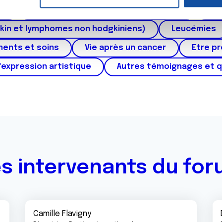
e personnaliser le contenu et les annonces, d'offrir des fonctio
au
Cancers urologiques (rein et vessie)
Can
rafic. Nous partageons également des informations sur l'utilisati
, de publicité et d'analyse, qui peuvent combiner celles-ci avec
kin et lymphomes non hodgkiniens)
Leucémies
ils ont collectées lors de votre utilisation de leurs services.
ments et soins
Vie après un cancer
Etre p
'expression artistique
Autres témoignages et 
s intervenants du fo
Camille Flavigny