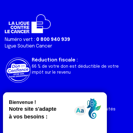
Numéro vert :
0 800 940 939
Ligue Soutien Cancer
Réduction fiscale :
66 % de votre don est déductible de votre
impôt sur le revenu
Liens utiles
Espaces
Nos actualités
Forum
Nos publications
Espace Ligue & comités
Contact
Espace chercheur
Devenir partenaire
Espace presse
Magazine Vivre
Intranet