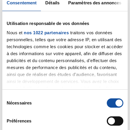
11/01/2024 - 08:37
Consentement
Détails
Paramètres des annonces
Utilisation responsable de vos données
C'est vrai que l'attente peut devenir insupportable.
Nous et
nos 1022 partenaires
traitons vos données
personnelles, telles que votre adresse IP, en utilisant des
J'espère que les choses vont se débloquer et que
vous pourrez connaître votre protocole de soins
technologies comme les cookies pour stocker et accéder
rapidement. Bien sûr l'angoisse fait qu'on imagine le
à des informations sur votre appareil, afin de diffuser des
cancer se développant à vue d'œil.....
publicités et du contenu personnalisés, d'effectuer des
mesures de performance des publicités et du contenu,
Bon courage
ainsi que de réaliser des études d’audience, favorisant
ainsi le développement de services. Vous avez le choix
Sylvie
quant à l'utilisation de vos données et à leurs finalités.
Vous pouvez modifier ou retirer votre consentement à
Citer
S
tout moment en consultant la Déclaration relative aux
Nécessaires
é
cookies ou en cliquant sur l'icône de confidentialité.
l
e
Préférences
Si vous le permettez, nous aimerions également :
c