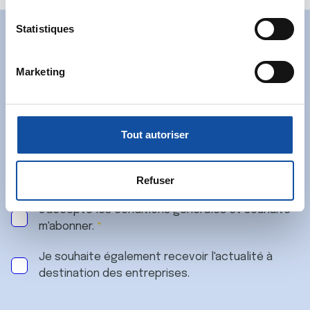
Collecter des informations sur votre localisation
t
géographique qui peuvent être précises à plusieurs
i
Statistiques
mètres près
Abonnez-vous à notre
o
Identifier votre appareil en l'analysant activement
n
newsletter
Marketing
pour en relever les caractéristiques spécifiques
d
(empreintes digitales).
u
Recevez l’actualité de la Ligue.
c
Pour en savoir plus sur le traitement de vos données
o
personnelles et définir vos préférences, reportez-vous à
Tout autoriser
n
la
section « Détails »
. Vous pouvez modifier ou retirer
s
votre consentement à tout moment à partir de la
e
déclaration sur les cookies.
Refuser
n
J'accepte les
conditions générales
et souhaite
t
Les cookies nous permettent de personnaliser le contenu
m'abonner.
e
et les annonces, d'offrir des fonctionnalités relatives aux
m
médias sociaux et d'analyser notre trafic. Nous
Je souhaite également recevoir l'actualité à
e
partageons également des informations sur l'utilisation de
destination des entreprises.
n
notre site avec nos partenaires de médias sociaux, de
t
publicité et d'analyse, qui peuvent combiner celles-ci