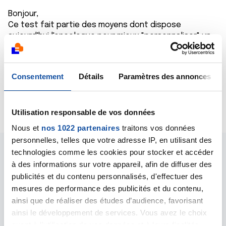
Bonjour,
Ce test fait partie des moyens dont dispose
aujourd'hui l'oncologue pour mieux "personnaliser" un
traitement anticancer, notamment en tenant compte
de la signature génomique de la tumeur à traiter.
Cordialement
Consentement
Détails
Paramètres des annonces
Dr A.Marceau
Citer
Utilisation responsable de vos données
Nous et
nos 1022 partenaires
traitons vos données
personnelles, telles que votre adresse IP, en utilisant des
technologies comme les cookies pour stocker et accéder
à des informations sur votre appareil, afin de diffuser des
publicités et du contenu personnalisés, d'effectuer des
mesures de performance des publicités et du contenu,
Les intervenants du
ainsi que de réaliser des études d’audience, favorisant
ainsi le développement de services. Vous avez le choix
forum
quant à l'utilisation de vos données et à leurs finalités.