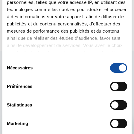
cependant mieux toléré qu'une chimiothérapie
personnelles, telles que votre adresse IP, en utilisant des
classique.
technologies comme les cookies pour stocker et accéder
Bien cordialement
à des informations sur votre appareil, afin de diffuser des
Dr A.Marceau
publicités et du contenu personnalisés, d'effectuer des
mesures de performance des publicités et du contenu,
Citer
ainsi que de réaliser des études d’audience, favorisant
ainsi le développement de services. Vous avez le choix
quant à l'utilisation de vos données et à leurs finalités.
Vous pouvez modifier ou retirer votre consentement à
S
tout moment en consultant la Déclaration relative aux
Nécessaires
é
cookies ou en cliquant sur l'icône de confidentialité.
l
e
Préférences
Si vous le permettez, nous aimerions également :
Les intervenants du
c
Collecter des informations sur votre localisation
t
forum
géographique qui peuvent être précises à plusieurs
i
Statistiques
mètres près
o
Identifier votre appareil en l'analysant activement
n
Marketing
pour en relever les caractéristiques spécifiques
d
Admin forum
(empreintes digitales).
u