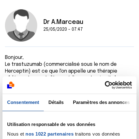
Dr A.Marceau
25/05/2020 - 07:47
Bonjour,
Le trastuzumab (commercialisé sous le nom de
Herceptin) est ce que l'on appelle une thérapie
ciblée, autrement dit un médicament qui agit de
manière très spécifique, en bloquant un mécanisme
de la multiplication des cellules tumorales. Ce
mécanisme met en jeu un récepteur nommé HER et
Consentement
Détails
Paramètres des annonces
pour que ce médicament agisse, il faut que la tumeur
soit riche en récepteurs HER (on dit alors que la
tumeur est HER positive). En ce cas, c'est un excellent
Utilisation responsable de vos données
médicament. Les effets secondaires existent, comme
pour tous les médicaments, le trastuzumab est
Nous et
nos 1022 partenaires
traitons vos données