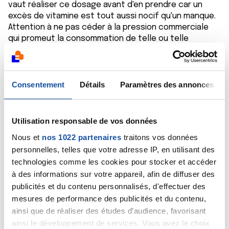
vaut réaliser ce dosage avant d'en prendre car un
excès de vitamine est tout aussi nocif qu'un manque.
Attention à ne pas céder à la pression commerciale
qui promeut la consommation de telle ou telle
vitamine, les carences sont rares dans notre pays
chez les personnes qui ont une alimentation
équilibrée et peuvent s'exposer à la lumière du jour.
Cordialement
Consentement
Détails
Paramètres des annonces
Dr A.Marceau
Citer
Utilisation responsable de vos données
Nous et
nos 1022 partenaires
traitons vos données
personnelles, telles que votre adresse IP, en utilisant des
technologies comme les cookies pour stocker et accéder
à des informations sur votre appareil, afin de diffuser des
publicités et du contenu personnalisés, d'effectuer des
Hélène Bigot
mesures de performance des publicités et du contenu,
27/12/2020 - 18:15
ainsi que de réaliser des études d’audience, favorisant
ainsi le développement de services. Vous avez le choix