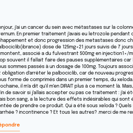
onjour, j'ai un cancer du sein avec métastases sur la colon
ernum. En premier traitement j'avais eu letrozole pendant q
chappement et donc progression des metastases donc ch
albociclib(ibrance) dose de 125mg×21 jours suivis de 7 jour
emontent, associé a du fulvestrant 500mg en injection1×/m
rop souvent il fallait faire des pauses supplémentaires car
ous sommes passés à un dosage de 100mg. Toujours associé
t obligation d'arrêter le palbociclib, car de nouveau progr
ous forme de comprimés dans un premier temps, du xeloda. 
ochaine, il m'a dit qu'il m'en DIRAIT plus à ce moment là. Ma
in de savoir si j'allais accepter ou pas ce traitement : j'ai é
ais bon sang, a la lecture des effets indésirables qui sont 
entée de prendre ce produit. Qui a été sous xeloda ? Quels 
iarrhée ? incontinence ? Et tous les autres? .merci de me r
épondre