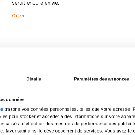
serait encore en vie.
Citer
Lily42,
C'est le genre de regret qu'il ne faut surtout pas avoi
fait ma colo 2 ans avant, j'aurais peut-être pas chop
Détails
Paramètres des annonces
Mais avec des "si"...
Bon courage
vos données
Citer
es
traitons vos données personnelles, telles que votre adresse IP,
es pour stocker et accéder à des informations sur votre appareil
sonnalisés, d'effectuer des mesures de performance des publicité
e, favorisant ainsi le développement de services. Vous avez le ch