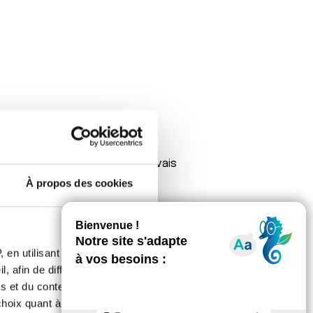
r ! Un peu comme moi car si j'avais
é mon cancer.
À propos des cookies
 en utilisant des
, afin de diffuser des
s et du contenu, ainsi que de
oix quant à l'utilisation de