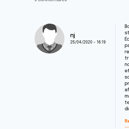
6 commentaires
B
st
nj
É
25/04/2020 - 16:19
p
r
t
n
e
s
pr
af
m
t
d
R