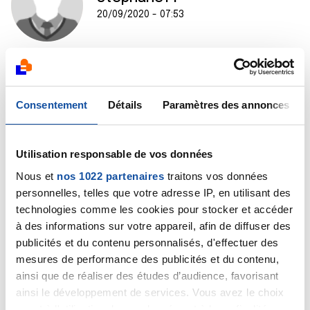
20/09/2020 - 07:53
Salut Nicolas
Dans la vie tout n'est pas cancer fort heureusement
Consentement
Détails
Paramètres des annonces
Moi a votre place avant d'écrire sur ce Forum je serais
tout simplement allé voir mon médecin traitant
Stéphane
Utilisation responsable de vos données
Citer
Nous et
nos 1022 partenaires
traitons vos données
personnelles, telles que votre adresse IP, en utilisant des
technologies comme les cookies pour stocker et accéder
à des informations sur votre appareil, afin de diffuser des
publicités et du contenu personnalisés, d'effectuer des
mesures de performance des publicités et du contenu,
Dr A.Marceau
ainsi que de réaliser des études d’audience, favorisant
20/09/2020 - 09:56
ainsi le développement de services. Vous avez le choix
quant à l'utilisation de vos données et à leurs finalités.