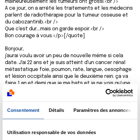
malheureusement les tumeurs ont grossi.<br />
A ce jour, on a arrêté les traitements et les médecins
parlent de radiothérapie pour la tumeur osseuse et
du cabozantinib.<br />
Que c'est dur....mais on garde espoir.<br />
Bon courage à vous.</p>[/quote]
Bonjour,
j'aurai voulu avoir un peu de nouvelle même si cela
date. J'ai 22 ans et je suis atteint d'un cancer rénal
métastatique foie, poumon, rate, langue, oesophage
et lésion occipitale ainsi que le deuxième rein. ça va
faire 1 an et demi que je me bats et je ne vois qu'une
mauvaise évolution.
J'ai un peu le même parcours au niveau des
traitements. J'ai commencé par de l'immunothérapie
Consentement
Détails
Paramètres des annonces
(Nivolumab et Ipilimumab), mais effets secondaires et
diabète auto-immun induit. Nous sommes passés à
l'axitinib et nivolumab mais sans résultat. Mon
oncologue a mis en place de la Cabometyx
Utilisation responsable de vos données
(cabozantinib) à 60 mg. il semble il y a une stabilisation