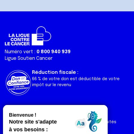
Numéro vert :
0 800 940 939
Ligue Soutien Cancer
Réduction fiscale :
66 % de votre don est déductible de votre
impôt sur le revenu
Liens utiles
Espaces
Nos actualités
Forum
Nos publications
Espace Ligue & comités
Contact
Espace chercheur