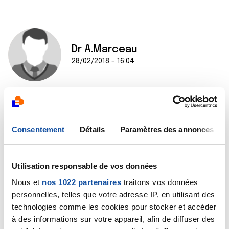
Dr A.Marceau
28/02/2018 - 16:04
Bonjour,
Pour cela, je vous recommande de vous mettre en
Consentement
Détails
Paramètres des annonces
relation avec le comité de La Ligue se situant dans
votre département. Vos interlocuteurs devraient
pouvoir vous mettre en relation avec un groupe de
paroles.
Utilisation responsable de vos données
Bien cordialement
Nous et
nos 1022 partenaires
traitons vos données
Dr A.Marceau
personnelles, telles que votre adresse IP, en utilisant des
technologies comme les cookies pour stocker et accéder
Citer
à des informations sur votre appareil, afin de diffuser des