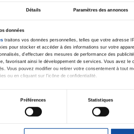
Détails
Paramètres des annonces
ancer une nouvelle discussion vous aurez besoin de vous 
vos données
Se connecter
Créer un nouveau compte
es
traitons vos données personnelles, telles que votre adresse IP,
es pour stocker et accéder à des informations sur votre appareil
sonnalisés, d'effectuer des mesures de performance des publicité
e, favorisant ainsi le développement de services. Vous avez le ch
ités. Vous pouvez modifier ou retirer votre consentement à tout 
es ou en cliquant sur l'icône de confidentialité.
imerions également :
tions sur votre localisation géographique qui peuvent être précis
Préférences
Statistiques
Thématiques
eil en l'analysant activement pour en relever les caractéristique
aitement de vos données personnelles et définir vos préférences
er ou retirer votre consentement à tout moment à partir de la dé
roïde et des voies respiratoires
Cancer du sein