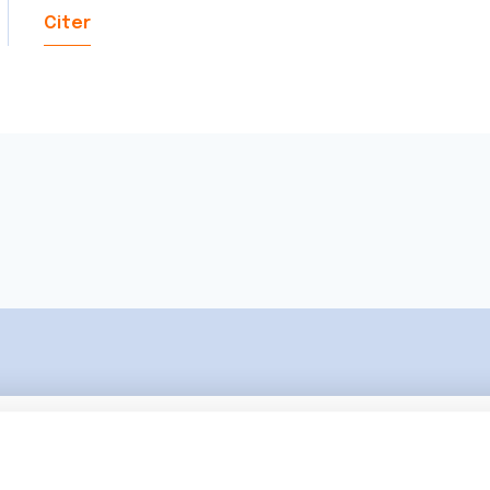
Citer
Ecrire un commentair