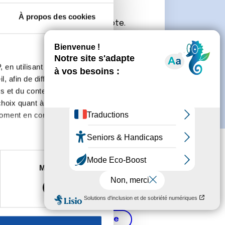
À propos des cookies
connecter ou de créer un compte.
 en utilisant des
, afin de diffuser des
s et du contenu, ainsi que de
oix quant à l'utilisation de
moment en consultant la
es à plusieurs mètres près
Marketing
s spécifiques (empreintes
, reportez-vous à la
section «
claration sur les cookies.
Cancer de la prostate