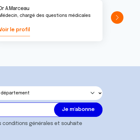
Dr A.Marceau
Médecin, chargé des questions médicales
Voir le profil
Voir le pr
s
conditions générales
et souhaite