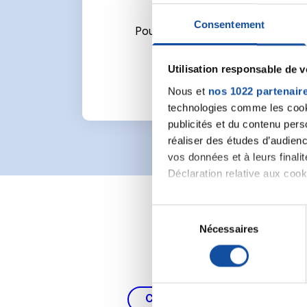
Consentement
Pour écrire un commentaire ou l
Utilisation responsable de 
Nous et
nos 1022 partenair
technologies comme les cooki
publicités et du contenu per
réaliser des études d’audienc
vos données et à leurs final
Déclaration relative aux cooki
Si vous le permettez, nous a
S
Collecter des informa
Nécessaires
é
Identifier votre appar
l
digitales).
e
Pour en savoir plus sur le tr
c
Détails »
. Vous pouvez modifi
t
Cancer du poumon, de la thy