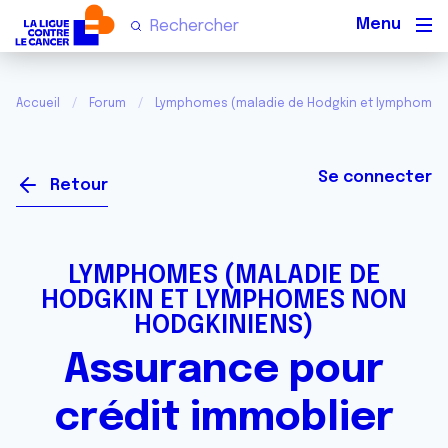
Men
Accueil
Forum
Lymphomes (maladie de Hodgkin et lymphomes
Se connecter
Retour
LYMPHOMES (MALADIE DE
HODGKIN ET LYMPHOMES NON
HODGKINIENS)
Assurance pour
crédit immoblier