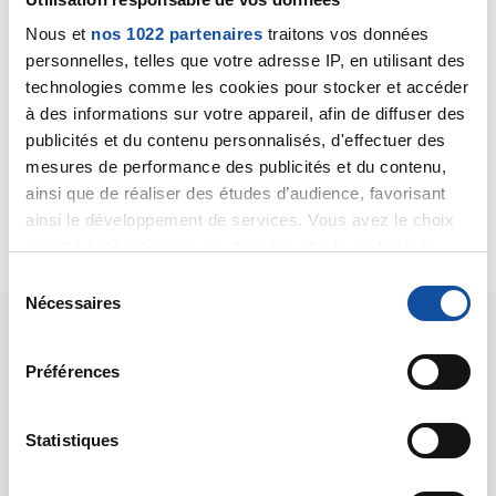
conseillers de La Ligue que vous pouvez joindre au 0
800 940 939, ainsi que les spécialistes de la
Nous et
nos 1022 partenaires
traitons vos données
Convention AERAS (serveur vocal à votre disposition 7
personnelles, telles que votre adresse IP, en utilisant des
jours sur 7 et 24h/24 : 0821 221 021.
technologies comme les cookies pour stocker et accéder
Autre option possible : mettre en concurrence
à des informations sur votre appareil, afin de diffuser des
plusieurs banques et/ou solliciter l'aide d'un courtier.
publicités et du contenu personnalisés, d'effectuer des
Bien cordialement
mesures de performance des publicités et du contenu,
Dr A.Marceau
ainsi que de réaliser des études d’audience, favorisant
ainsi le développement de services. Vous avez le choix
Citer
quant à l'utilisation de vos données et à leurs finalités.
Vous pouvez modifier ou retirer votre consentement à
S
tout moment en consultant la Déclaration relative aux
Nécessaires
é
cookies ou en cliquant sur l'icône de confidentialité.
l
e
Préférences
Si vous le permettez, nous aimerions également :
c
Collecter des informations sur votre localisation
t
géographique qui peuvent être précises à plusieurs
Les intervenants du
i
Statistiques
mètres près
o
forum
Identifier votre appareil en l'analysant activement
n