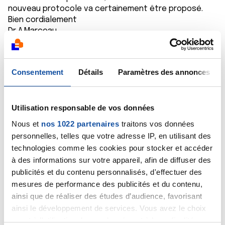
nouveau protocole va certainement être proposé.
Bien cordialement
Dr A.Marceau
Citer
Consentement
Détails
Paramètres des annonces
Utilisation responsable de vos données
Stef17
Nous et
nos 1022 partenaires
traitons vos données
personnelles, telles que votre adresse IP, en utilisant des
02/08/2019 - 10:27
technologies comme les cookies pour stocker et accéder
à des informations sur votre appareil, afin de diffuser des
publicités et du contenu personnalisés, d'effectuer des
Oui la il commence aujourd'hui une chimio
mesures de performance des publicités et du contenu,
Beecop
ainsi que de réaliser des études d’audience, favorisant
ainsi le développement de services. Vous avez le choix
On nous a dit que C était beaucoup plus agressive
quant à l'utilisation de vos données et à leurs finalités.
Que oepa