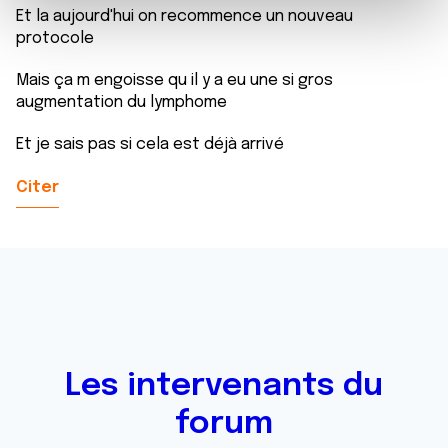
e
et les annonces, d'offrir des fonctionnalités relatives aux
Et la aujourd'hui on recommence un nouveau
m
médias sociaux et d'analyser notre trafic. Nous
protocole
e
partageons également des informations sur l'utilisation de
n
notre site avec nos partenaires de médias sociaux, de
Mais ça m engoisse qu il y a eu une si gros
t
publicité et d'analyse, qui peuvent combiner celles-ci
augmentation du lymphome
avec d'autres informations que vous leur avez fournies
Et je sais pas si cela est déjà arrivé
ou qu'ils ont collectées lors de votre utilisation de leurs
services.
Citer
Les intervenants du
forum