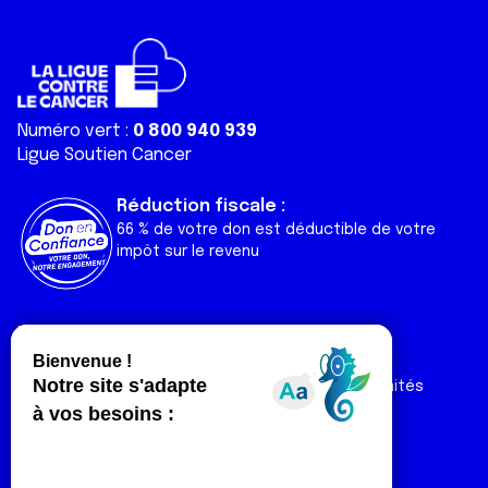
Numéro vert :
0 800 940 939
Ligue Soutien Cancer
Réduction fiscale :
66 % de votre don est déductible de votre
impôt sur le revenu
Liens utiles
Espaces
Nos actualités
Forum
Nos publications
Espace Ligue & comités
Contact
Espace chercheur
Devenir partenaire
Espace presse
Magazine Vivre
Intranet