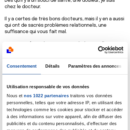
Dès qu'il y a un souci de santé, une douleur, je suis
chez le docteur.
Il y a certes de très bons docteurs, mais il y en a aussi
qui ont de sacrés problèmes relationnels, une
suffisance qui vous fait mal.
Je me suis fait aider par une psychologue, elle m'a
aidé à faire le point, tout ne va pas mieux, mais il faut
verbaliser, dire ce que vous ressentez, craquer en
pleurant, s'occuper l'esprit.
Consentement
Détails
Paramètres des annonces
Perso j'essaie de faire des trucs utiles pour les
autres;
Utilisation responsable de vos données
9 années ont passé Nanou, la maladie est une épreuve
Nous et
nos 1022 partenaires
traitons vos données
que vous avez traversé et il faut vous dire,
personnelles, telles que votre adresse IP, en utilisant des
maintenant cette saleté est derrière moi, je dois
technologies comme les cookies pour stocker et accéder
avancer, en sortir grandie moralement.
à des informations sur votre appareil, afin de diffuser des
Car je pense que lorsqu'on a été malades, on sort
publicités et du contenu personnalisés, d'effectuer des
grandi moralement, on voit davantage les futilités du