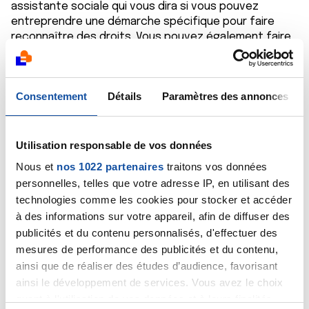
assistante sociale qui vous dira si vous pouvez
entreprendre une démarche spécifique pour faire
reconnaître des droits. Vous pouvez également faire
appel à un conseiller de La Ligue ; pour cela, appelez
aux heures ouvrables le 0800 940 939, l'appel est
anonyme et gratuit.
Consentement
Détails
Paramètres des annonces
Cordialement
Dr Marceau
Utilisation responsable de vos données
Nous et
nos 1022 partenaires
traitons vos données
Citer
personnelles, telles que votre adresse IP, en utilisant des
technologies comme les cookies pour stocker et accéder
à des informations sur votre appareil, afin de diffuser des
publicités et du contenu personnalisés, d'effectuer des
mesures de performance des publicités et du contenu,
ainsi que de réaliser des études d’audience, favorisant
Benoit46
ainsi le développement de services. Vous avez le choix
21/03/2025 - 14:39
quant à l'utilisation de vos données et à leurs finalités.