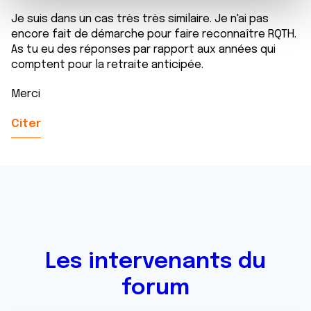
e
et les annonces, d'offrir des fonctionnalités relatives aux
m
médias sociaux et d'analyser notre trafic. Nous
Je suis dans un cas très très similaire. Je n'ai pas
e
partageons également des informations sur l'utilisation de
encore fait de démarche pour faire reconnaître RQTH.
As tu eu des réponses par rapport aux années qui
n
notre site avec nos partenaires de médias sociaux, de
comptent pour la retraite anticipée.
t
publicité et d'analyse, qui peuvent combiner celles-ci
avec d'autres informations que vous leur avez fournies
Merci
ou qu'ils ont collectées lors de votre utilisation de leurs
services.
Citer
Les intervenants du
forum