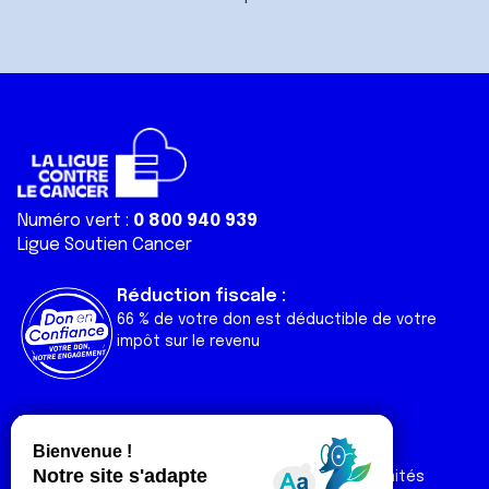
Numéro vert :
0 800 940 939
Ligue Soutien Cancer
Réduction fiscale :
66 % de votre don est déductible de votre
impôt sur le revenu
Liens utiles
Espaces
Nos actualités
Forum
Nos publications
Espace Ligue & comités