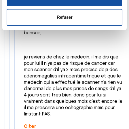
Ay2113
n
la
section « Détails »
. Vous pouvez modifier ou retirer
12/12/2023 - 21:34
s
votre consentement à tout moment à partir de la
e
déclaration sur les cookies.
Refuser
n
t
Les cookies nous permettent de personnaliser le contenu
bonsoir,
e
et les annonces, d'offrir des fonctionnalités relatives aux
m
médias sociaux et d'analyser notre trafic. Nous
e
partageons également des informations sur l'utilisation de
je reviens de chez le medecin, il me dis que
n
notre site avec nos partenaires de médias sociaux, de
pour lui il n'ya pas de risque de cancer car
t
publicité et d'analyse, qui peuvent combiner celles-ci
mon scanner d'il ya 2 mois precisé deja des
avec d'autres informations que vous leur avez fournies
adenomegalies infracentimetrique et que le
ou qu'ils ont collectées lors de votre utilisation de leurs
medecin qui a effectué le scanner n'a rien vu
services.
d'anormal de plus mes prises de sangs d'il ya
4 jours sont tres bien. donc pour lui si
vraiment dans quelques mois c'est encore la
il me prescrira une échographie mais pour
linstant RAS.
Citer