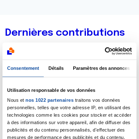
Dernières contributions
11/10/2021
Création de la discussion
Traitement par CAR-T-
Cells
Consentement
Détails
Paramètres des annonces
01/03/2021
Commentaire
de la discussion
lymphome B a
Utilisation responsable de vos données
grande cellule (non Hodgkinien)
Nous et
nos 1022 partenaires
traitons vos données
personnelles, telles que votre adresse IP, en utilisant des
19/02/2021
technologies comme les cookies pour stocker et accéder
Création de la discussion
lymphome B a grande
à des informations sur votre appareil, afin de diffuser des
cellule (non Hodgkinien)
publicités et du contenu personnalisés, d'effectuer des
mesures de performance des publicités et du contenu,