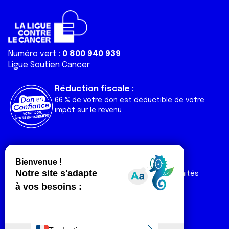
Numéro vert :
0 800 940 939
Ligue Soutien Cancer
Réduction fiscale :
66 % de votre don est déductible de votre
impôt sur le revenu
Liens utiles
Espaces
Nos actualités
Forum
Nos publications
Espace Ligue & comités
Contact
Espace chercheur
Devenir partenaire
Espace presse
Magazine Vivre
Intranet