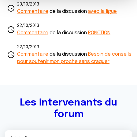
m
médias sociaux et d'analyser notre trafic. Nous
23/10/2013
e
partageons également des informations sur l'utilisation de
Commentaire
de la discussion
avec la ligue
n
notre site avec nos partenaires de médias sociaux, de
t
publicité et d'analyse, qui peuvent combiner celles-ci
22/10/2013
avec d'autres informations que vous leur avez fournies
Commentaire
de la discussion
PONCTION
ou qu'ils ont collectées lors de votre utilisation de leurs
services.
22/10/2013
Commentaire
de la discussion
Besoin de conseils
pour soutenir mon proche sans craquer
Les intervenants du
forum