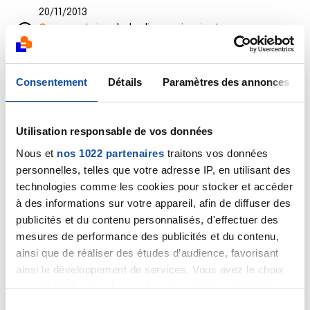
20/11/2013
Commentaire
de la discussion
juste un
renseignement
15/11/2013
Consentement
Détails
Paramètres des annonces
Commentaire
de la discussion
cancer du sein
14/11/2013
Utilisation responsable de vos données
Commentaire
de la discussion
cancer du
Nous et
nos 1022 partenaires
traitons vos données
plancher lingual (dessous de la langue)
personnelles, telles que votre adresse IP, en utilisant des
technologies comme les cookies pour stocker et accéder
12/11/2013
à des informations sur votre appareil, afin de diffuser des
Commentaire
de la discussion
Médecin conseil
publicités et du contenu personnalisés, d'effectuer des
mesures de performance des publicités et du contenu,
12/11/2013
ainsi que de réaliser des études d’audience, favorisant
Commentaire
de la discussion
Besoin de vos avis
ainsi le développement de services. Vous avez le choix
s'il vous plait
quant à l'utilisation de vos données et à leurs finalités.
Vous pouvez modifier ou retirer votre consentement à
08/11/2013
S