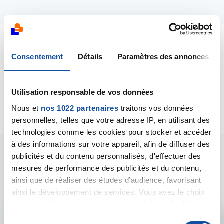
Dernières contributions
Consentement
Détails
Paramètres des annonces
14/10/2022
Utilisation responsable de vos données
Création de la discussion
Vagin bruler
Nous et
nos 1022 partenaires
traitons vos données
personnelles, telles que votre adresse IP, en utilisant des
technologies comme les cookies pour stocker et accéder
à des informations sur votre appareil, afin de diffuser des
publicités et du contenu personnalisés, d'effectuer des
Les intervenants du
mesures de performance des publicités et du contenu,
forum
ainsi que de réaliser des études d’audience, favorisant
ainsi le développement de services. Vous avez le choix
quant à l'utilisation de vos données et à leurs finalités.
Vous pouvez modifier ou retirer votre consentement à
S
Admin forum