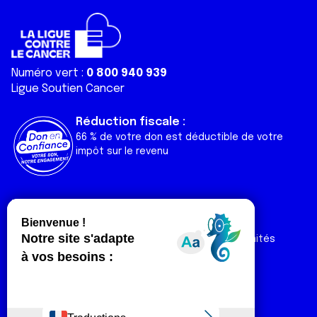
Numéro vert :
0 800 940 939
Ligue Soutien Cancer
Réduction fiscale :
66 % de votre don est déductible de votre
impôt sur le revenu
Liens utiles
Espaces
Nos actualités
Forum
Nos publications
Espace Ligue & comités
Contact
Espace chercheur
Devenir partenaire
Espace presse
Magazine Vivre
Intranet