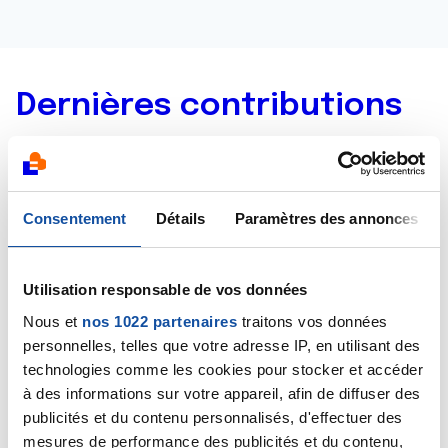
Dernières contributions
07/08/2023
Commentaire
de la discussion
vacances
Consentement
Détails
Paramètres des annonces
25/04/2023
Création de la discussion
vacances
Utilisation responsable de vos données
19/04/2023
Nous et
nos 1022 partenaires
traitons vos données
Commentaire
de la discussion
triple negatif
personnelles, telles que votre adresse IP, en utilisant des
technologies comme les cookies pour stocker et accéder
18/04/2023
à des informations sur votre appareil, afin de diffuser des
Création de la discussion
triple negatif
publicités et du contenu personnalisés, d'effectuer des
mesures de performance des publicités et du contenu,