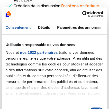
10/07/2024
Création de la discussion
Enantone et fatigue
musculaire
29/05/2024
Consentement
Détails
Paramètres des annonces
Création de la discussion
Bouffées de chaleur
suite à hormonothérapie pour cancer de le
prostate
Utilisation responsable de vos données
Nous et
nos 1022 partenaires
traitons vos données
28/05/2024
Commentaire
de la discussion
MAUVAIS BILAN
personnelles, telles que votre adresse IP, en utilisant des
SANGUIN SUITE HORMONOTHERAPIE
technologies comme les cookies pour stocker et accéder
à des informations sur votre appareil, afin de diffuser des
13/04/2024
publicités et du contenu personnalisés, d'effectuer des
Commentaire
de la discussion
MAUVAIS BILAN
mesures de performance des publicités et du contenu,
SANGUIN SUITE HORMONOTHERAPIE
ainsi que de réaliser des études d’audience, favorisant
ainsi le développement de services. Vous avez le choix
12/04/2024
quant à l'utilisation de vos données et à leurs finalités.
Création de la discussion
MAUVAIS BILAN SANGUIN
Vous pouvez modifier ou retirer votre consentement à
S