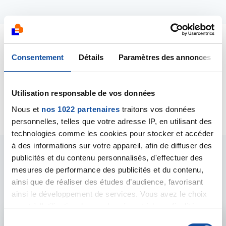
Dernières contributions
Consentement
Détails
Paramètres des annonces
17/06/2024
Utilisation responsable de vos données
Création de la discussion
diagnostc cancer
Nous et
nos 1022 partenaires
traitons vos données
personnelles, telles que votre adresse IP, en utilisant des
technologies comme les cookies pour stocker et accéder
à des informations sur votre appareil, afin de diffuser des
publicités et du contenu personnalisés, d'effectuer des
Les intervenants du
mesures de performance des publicités et du contenu,
forum
ainsi que de réaliser des études d’audience, favorisant
ainsi le développement de services. Vous avez le choix
quant à l'utilisation de vos données et à leurs finalités.
Vous pouvez modifier ou retirer votre consentement à
S
Admin forum