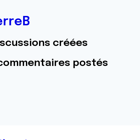
erreB
iscussions créées
 commentaires postés