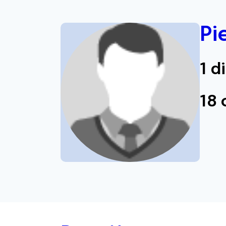
Pi
1 d
18