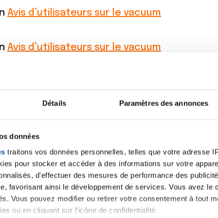
on
Avis d’utilisateurs sur le vacuum
on
Avis d’utilisateurs sur le vacuum
on
Avis d’utilisateurs sur le vacuum
Détails
Paramètres des annonces
on
Avis d’utilisateurs sur le vacuum
vos données
on
Avis d’utilisateurs sur le vacuum
es
traitons vos données personnelles, telles que votre adresse IP,
es pour stocker et accéder à des informations sur votre appareil
sonnalisés, d'effectuer des mesures de performance des publicité
on
Avis d’utilisateurs sur le vacuum
e, favorisant ainsi le développement de services. Vous avez le ch
ités. Vous pouvez modifier ou retirer votre consentement à tout 
es ou en cliquant sur l'icône de confidentialité.