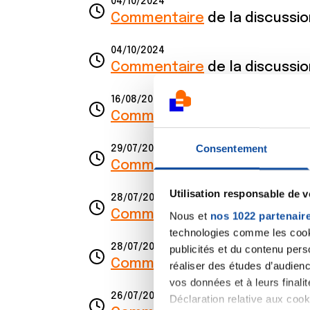
04/10/2024
Commentaire
de la discussi
04/10/2024
Commentaire
de la discussi
16/08/2024
Commentaire
de la discussi
Consentement
29/07/2024
Commentaire
de la discussi
Utilisation responsable de 
28/07/2024
Commentaire
de la discussi
Nous et
nos 1022 partenair
technologies comme les cooki
28/07/2024
publicités et du contenu per
Commentaire
de la discussi
réaliser des études d’audienc
vos données et à leurs final
26/07/2024
Déclaration relative aux cooki