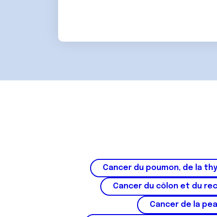
t
e
m
e
n
t
Cancer du poumon, de la thy
Cancer du côlon et du re
Cancer de la pe