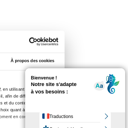
À propos des cookies
 en utilisant des
, afin de diffuser des
s et du contenu, ainsi que de
oix quant à l'utilisation de
moment en consultant la