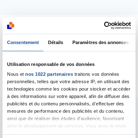
Dernières contributions
Consentement
Détails
Paramètres des annonces
10/01/2025
Création de la discussion
Demande de
Utilisation responsable de vos données
renseignement - Kinésithérapie à domicile après
un traitement par radiothérapie pour un cancer
Nous et
nos 1022 partenaires
traitons vos données
personnelles, telles que votre adresse IP, en utilisant des
technologies comme les cookies pour stocker et accéder
à des informations sur votre appareil, afin de diffuser des
publicités et du contenu personnalisés, d'effectuer des
mesures de performance des publicités et du contenu,
Les intervenants du
ainsi que de réaliser des études d’audience, favorisant
forum
ainsi le développement de services. Vous avez le choix
quant à l'utilisation de vos données et à leurs finalités.