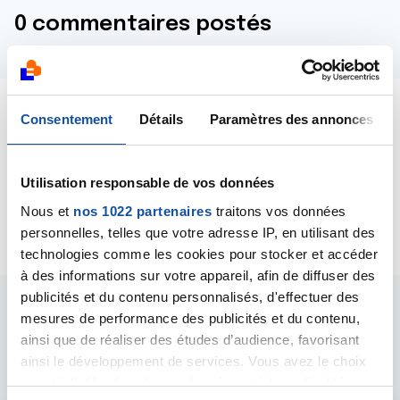
0 commentaires postés
Consentement
Détails
Paramètres des annonces
Dernières contributions
Utilisation responsable de vos données
17/02/2025
Création de la discussion
Cancer ?
Nous et
nos 1022 partenaires
traitons vos données
personnelles, telles que votre adresse IP, en utilisant des
technologies comme les cookies pour stocker et accéder
à des informations sur votre appareil, afin de diffuser des
publicités et du contenu personnalisés, d'effectuer des
mesures de performance des publicités et du contenu,
Les intervenants du
ainsi que de réaliser des études d’audience, favorisant
forum
ainsi le développement de services. Vous avez le choix
quant à l'utilisation de vos données et à leurs finalités.