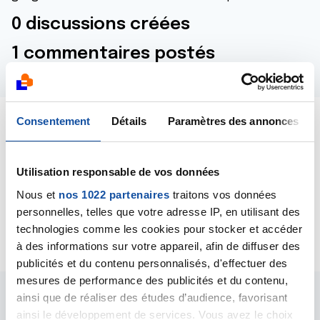
0 discussions créées
1 commentaires postés
Consentement
Détails
Paramètres des annonces
Dernières contributions
Utilisation responsable de vos données
05/04/2026
Nous et
nos 1022 partenaires
traitons vos données
Commentaire
de la discussion
Cancer prostate
personnelles, telles que votre adresse IP, en utilisant des
46 ans
technologies comme les cookies pour stocker et accéder
à des informations sur votre appareil, afin de diffuser des
publicités et du contenu personnalisés, d'effectuer des
mesures de performance des publicités et du contenu,
ainsi que de réaliser des études d’audience, favorisant
Les intervenants du
ainsi le développement de services. Vous avez le choix