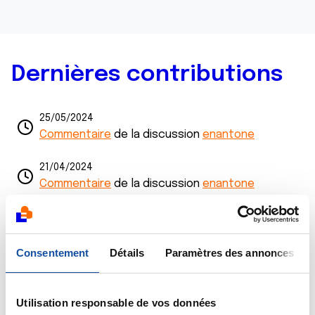
Dernières contributions
25/05/2024
Commentaire
de la discussion
enantone
21/04/2024
Commentaire
de la discussion
enantone
20/02/2017
Création de la discussion
cancer de l estomac
Consentement
Détails
Paramètres des annonces
13/01/2017
Création de la discussion
variation du taux de
globules blanches
Utilisation responsable de vos données