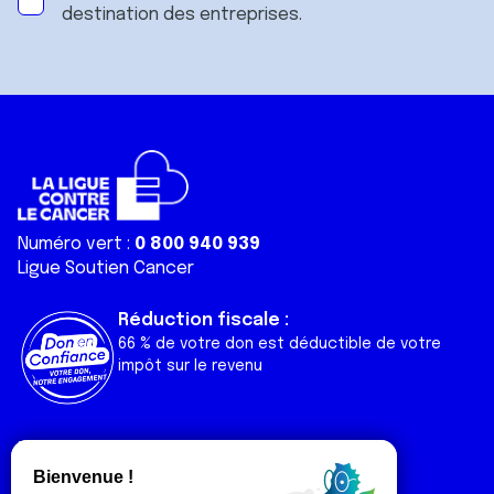
destination des entreprises.
Numéro vert :
0 800 940 939
Ligue Soutien Cancer
Réduction fiscale :
66 % de votre don est déductible de votre
impôt sur le revenu
Liens utiles
Espaces
Nos actualités
Forum