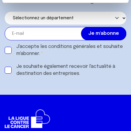
Recevez l’actualité de la Ligue.
t
Les cookies nous permettent de personnaliser le contenu
e
et les annonces, d'offrir des fonctionnalités relatives aux
m
médias sociaux et d'analyser notre trafic. Nous
e
partageons également des informations sur l'utilisation de
n
notre site avec nos partenaires de médias sociaux, de
t
publicité et d'analyse, qui peuvent combiner celles-ci
avec d'autres informations que vous leur avez fournies
J'accepte les
conditions générales
et souhaite
ou qu'ils ont collectées lors de votre utilisation de leurs
m'abonner.
services.
Je souhaite également recevoir l'actualité à
destination des entreprises.