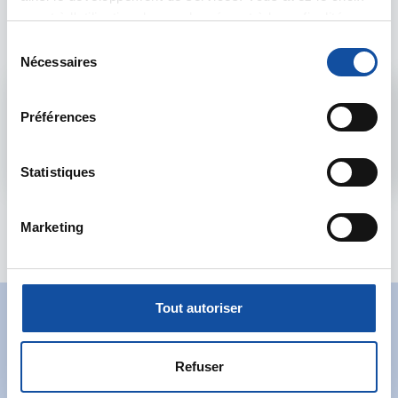
quant à l'utilisation de vos données et à leurs finalités.
forum
Vous pouvez modifier ou retirer votre consentement à
S
tout moment en consultant la Déclaration relative aux
Nécessaires
é
cookies ou en cliquant sur l'icône de confidentialité.
l
Admin forum
e
Préférences
Si vous le permettez, nous aimerions également :
c
Voir le profil
Collecter des informations sur votre localisation
t
géographique qui peuvent être précises à plusieurs
i
Statistiques
mètres près
o
Identifier votre appareil en l'analysant activement
n
Marketing
pour en relever les caractéristiques spécifiques
d
(empreintes digitales).
u
c
Pour en savoir plus sur le traitement de vos données
o
personnelles et définir vos préférences, reportez-vous à
Tout autoriser
n
la
section « Détails »
. Vous pouvez modifier ou retirer
Abonnez-vous à notre
s
votre consentement à tout moment à partir de la
newsletter
e
déclaration sur les cookies.
Refuser
n