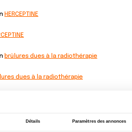
on
HERCEPTINE
RCEPTINE
on
brûlures dues à la radiothérapie
lures dues à la radiothérapie
ns des cheveux
on
COLORATION DES CHEVEUX
Détails
Paramètres des annonces