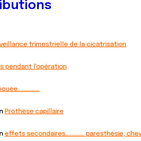
ibutions
veillance trimestrielle de la cicatrisation
ps pendant l'opération
uée..............
on
Prothèse capillaire
on
effets secondaires............ paresthésie, chev