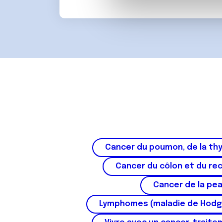
partenaires de médias sociaux
d
vous leur avez fournies ou qu'
u
c
o
n
s
e
n
t
e
m
e
n
Cancer du poumon, de la thy
t
Cancer du côlon et du re
Cancer de la pe
Lymphomes (maladie de Hodg