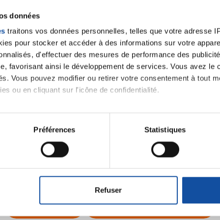
LORATION DES CHEVEUX
vos données
es
traitons vos données personnelles, telles que votre adresse IP,
es pour stocker et accéder à des informations sur votre appareil
sonnalisés, d'effectuer des mesures de performance des publicité
e, favorisant ainsi le développement de services. Vous avez le ch
ités. Vous pouvez modifier ou retirer votre consentement à tout 
es ou en cliquant sur l'icône de confidentialité.
imerions également :
tions sur votre localisation géographique qui peuvent être précis
Préférences
Statistiques
Lancer une discussio
eil en l'analysant activement pour en relever les caractéristique
aitement de vos données personnelles et définir vos préférences
velle discussion, vous aurez besoin de vous connecter ou
er ou retirer votre consentement à tout moment à partir de la dé
Refuser
e personnaliser le contenu et les annonces, d'offrir des fonctio
Se connecter
Créer un nouveau compte
rafic. Nous partageons également des informations sur l'utilisati