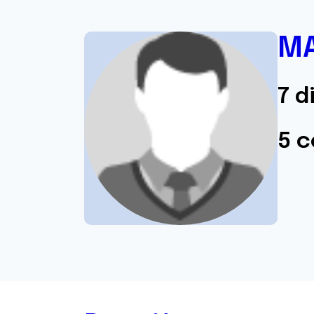
M
7 d
5 