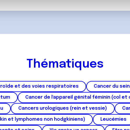
, de publicité et d'analyse, qui peuvent combiner celles-ci avec
ils ont collectées lors de votre utilisation de leurs services.
Thématiques
roïde et des voies respiratoires
Cancer du sein
ctum
Cancer de l'appareil génital féminin (col et 
au
Cancers urologiques (rein et vessie)
Can
kin et lymphomes non hodgkiniens)
Leucémies