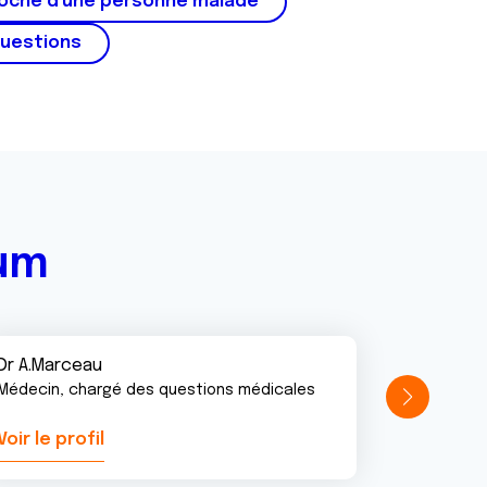
roche d'une personne malade
questions
rum
Dr A.Marceau
Médecin, chargé des questions médicales
Voir le profil
Voir le pr