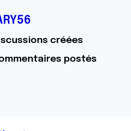
ARY56
iscussions créées
commentaires postés