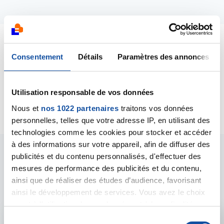
Dernières contributions
Consentement
Détails
Paramètres des annonces
10/11/2018
Utilisation responsable de vos données
Commentaire
de la discussion
Perdre sa mère
Nous et
nos 1022 partenaires
traitons vos données
personnelles, telles que votre adresse IP, en utilisant des
technologies comme les cookies pour stocker et accéder
à des informations sur votre appareil, afin de diffuser des
publicités et du contenu personnalisés, d'effectuer des
Les intervenants du
mesures de performance des publicités et du contenu,
forum
ainsi que de réaliser des études d’audience, favorisant
ainsi le développement de services. Vous avez le choix
quant à l'utilisation de vos données et à leurs finalités.
Vous pouvez modifier ou retirer votre consentement à
S
Admin forum