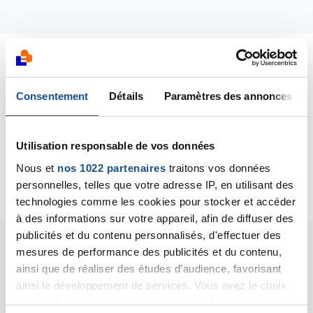
Dernières contributions
Consentement
Détails
Paramètres des annonces
06/12/2018
Commentaire
de la discussion
Cancer de la
Utilisation responsable de vos données
prostate récidivant après prostatectomie
radiacle
Nous et
nos 1022 partenaires
traitons vos données
personnelles, telles que votre adresse IP, en utilisant des
technologies comme les cookies pour stocker et accéder
à des informations sur votre appareil, afin de diffuser des
publicités et du contenu personnalisés, d'effectuer des
mesures de performance des publicités et du contenu,
Les intervenants du
ainsi que de réaliser des études d’audience, favorisant
forum
ainsi le développement de services. Vous avez le choix
quant à l'utilisation de vos données et à leurs finalités.