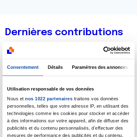
Dernières contributions
20/03/2019
Commentaire
de la discussion
Dépistage du
cancer de la prostate
Consentement
Détails
Paramètres des annonces
20/03/2019
Commentaire
de la discussion
Dépistage du
Utilisation responsable de vos données
cancer de la prostate
Nous et
nos 1022 partenaires
traitons vos données
personnelles, telles que votre adresse IP, en utilisant des
19/03/2019
technologies comme les cookies pour stocker et accéder
Création de la discussion
Dépistage du cancer
à des informations sur votre appareil, afin de diffuser des
de la prostate
publicités et du contenu personnalisés, d'effectuer des
mesures de performance des publicités et du contenu,