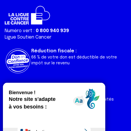
Numéro vert :
0 800 940 939
Ligue Soutien Cancer
Réduction fiscale :
66 % de votre don est déductible de votre
impôt sur le revenu
Liens utiles
Espaces
Nos actualités
Forum
Nos publications
Espace Ligue & comités
Contact
Espace chercheur
Devenir partenaire
Espace presse
Magazine Vivre
Intranet