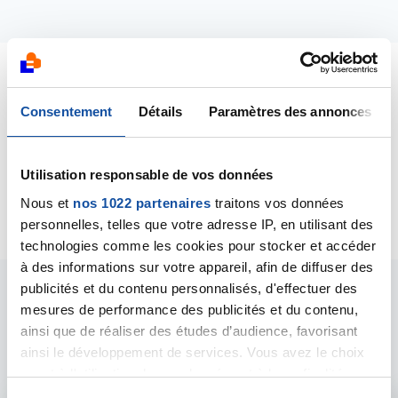
Dernières contributions
Consentement
Détails
Paramètres des annonces
06/08/2019
Création de la discussion
Inquiétude bilan
Utilisation responsable de vos données
hépatique perturbé
Nous et
nos 1022 partenaires
traitons vos données
personnelles, telles que votre adresse IP, en utilisant des
technologies comme les cookies pour stocker et accéder
à des informations sur votre appareil, afin de diffuser des
publicités et du contenu personnalisés, d'effectuer des
Les intervenants du
mesures de performance des publicités et du contenu,
ainsi que de réaliser des études d’audience, favorisant
forum
ainsi le développement de services. Vous avez le choix
quant à l'utilisation de vos données et à leurs finalités.
Vous pouvez modifier ou retirer votre consentement à