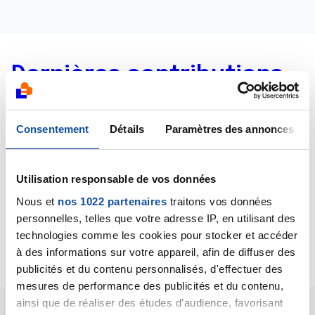
Dernières contributions
21/05/2024
Consentement
Détails
Paramètres des annonces
Commentaire
de la discussion
Témoignage
10/05/2024
Utilisation responsable de vos données
Commentaire
de la discussion
Témoignage
Nous et
nos 1022 partenaires
traitons vos données
09/08/2022
personnelles, telles que votre adresse IP, en utilisant des
Création de la discussion
radiotherapie
technologies comme les cookies pour stocker et accéder
à des informations sur votre appareil, afin de diffuser des
publicités et du contenu personnalisés, d'effectuer des
mesures de performance des publicités et du contenu,
ainsi que de réaliser des études d’audience, favorisant