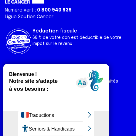
Numéro vert :
0 800 940 939
Ligue Soutien Cancer
Réduction fiscale :
66 % de votre don est déductible de votre
impôt sur le revenu
Liens utiles
Espaces
Nos actualités
Forum
Nos publications
Espace Ligue & comités
Contact
Espace chercheur
Devenir partenaire
Espace presse
Magazine Vivre
Intranet
Réseaux sociaux