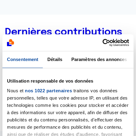
Dernières contributions
29/09/2024
Commentaire
de la discussion
Femara et déprime
Consentement
Détails
Paramètres des annonces
01/06/2022
Création de la discussion
Femara et déprime
Utilisation responsable de vos données
Nous et
nos 1022 partenaires
traitons vos données
06/02/2020
personnelles, telles que votre adresse IP, en utilisant des
Création de la discussion
Hematome après
technologies comme les cookies pour stocker et accéder
tumorectomie
à des informations sur votre appareil, afin de diffuser des
publicités et du contenu personnalisés, d'effectuer des
mesures de performance des publicités et du contenu,
ainsi que de réaliser des études d’audience, favorisant