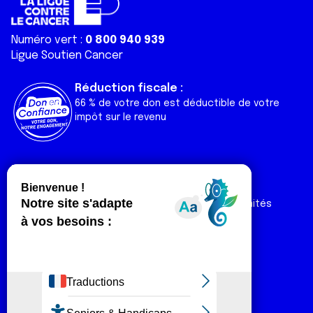
Numéro vert :
0 800 940 939
Ligue Soutien Cancer
Réduction fiscale :
66 % de votre don est déductible de votre
impôt sur le revenu
Liens utiles
Espaces
Nos actualités
Forum
Nos publications
Espace Ligue & comités
Contact
Espace chercheur
Devenir partenaire
Espace presse
Magazine Vivre
Intranet
Réseaux sociaux