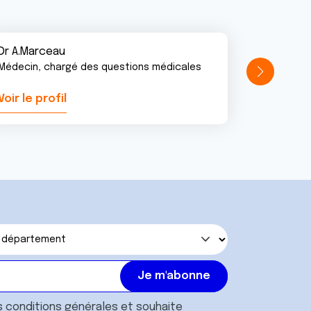
Dr A.Marceau
Médecin, chargé des questions médicales
Voir le profil
Voir le pr
s
conditions générales
et souhaite