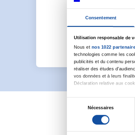
Consentement
Pour lancer une nou
Utilisation responsable de 
Nous et
nos 1022 partenair
technologies comme les cooki
publicités et du contenu per
réaliser des études d’audienc
vos données et à leurs final
Déclaration relative aux cooki
Si vous le permettez, nous a
S
Collecter des informa
Nécessaires
é
Identifier votre appar
l
digitales).
e
Pour en savoir plus sur le tr
c