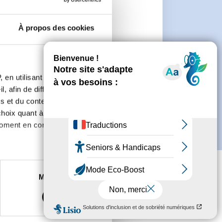
n
À propos des cookies
 de créer un compte.
 en utilisant des
, afin de diffuser des
s et du contenu, ainsi que de
oix quant à l'utilisation de
moment en consultant la
es à plusieurs mètres près
Marketing
s spécifiques (empreintes
, reportez-vous à la
section «