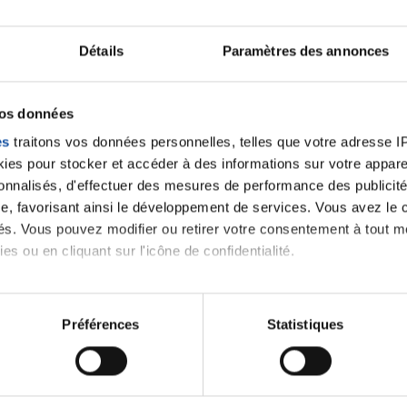
Lancer une discussio
Détails
Paramètres des annonces
velle discussion, vous aurez besoin de vous connecter ou
vos données
es
traitons vos données personnelles, telles que votre adresse IP,
Se connecter
Créer un nouveau compte
es pour stocker et accéder à des informations sur votre appareil
sonnalisés, d'effectuer des mesures de performance des publicité
e, favorisant ainsi le développement de services. Vous avez le ch
ités. Vous pouvez modifier ou retirer votre consentement à tout 
es ou en cliquant sur l'icône de confidentialité.
imerions également :
tions sur votre localisation géographique qui peuvent être précis
Préférences
Statistiques
eil en l'analysant activement pour en relever les caractéristique
Thématiques
aitement de vos données personnelles et définir vos préférences