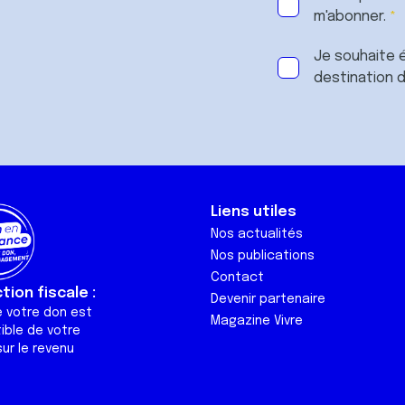
m'abonner.
Je souhaite é
destination 
Liens utiles
Nos actualités
Nos publications
Contact
ion fiscale :
Devenir partenaire
e votre don est
Magazine Vivre
ible de votre
ur le revenu