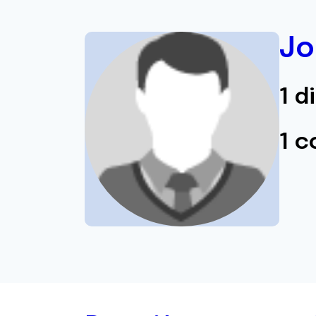
Jo
1 d
1 