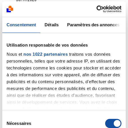
30/11/2020
Commentaire
de la discussion
Symptômes
cancer pancreas
Consentement
Détails
Paramètres des annonces
30/11/2020
Commentaire
de la discussion
Douleurs
abdominales ,mal de dos et selles jaunes
Utilisation responsable de vos données
Nous et
nos 1022 partenaires
traitons vos données
30/11/2020
Commentaire
de la discussion
Cancer du
personnelles, telles que votre adresse IP, en utilisant des
pancréas ?
technologies comme les cookies pour stocker et accéder
à des informations sur votre appareil, afin de diffuser des
30/11/2020
publicités et du contenu personnalisés, d'effectuer des
Commentaire
de la discussion
Peur du cancer du
mesures de performance des publicités et du contenu,
pancréas
ainsi que de réaliser des études d’audience, favorisant
ainsi le développement de services. Vous avez le choix
30/11/2020
quant à l'utilisation de vos données et à leurs finalités.
Commentaire
de la discussion
pancreas
Vous pouvez modifier ou retirer votre consentement à
S
tout moment en consultant la Déclaration relative aux
Nécessaires
é
30/11/2020