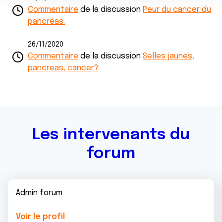
n
Commentaire
de la discussion
Peur du cancer du
notre site avec nos partenaires de médias sociaux, de
t
pancréas.
publicité et d'analyse, qui peuvent combiner celles-ci
avec d'autres informations que vous leur avez fournies
26/11/2020
ou qu'ils ont collectées lors de votre utilisation de leurs
Commentaire
de la discussion
Selles jaunes,
services.
pancreas, cancer?
Les intervenants du
forum
Admin forum
Voir le profil