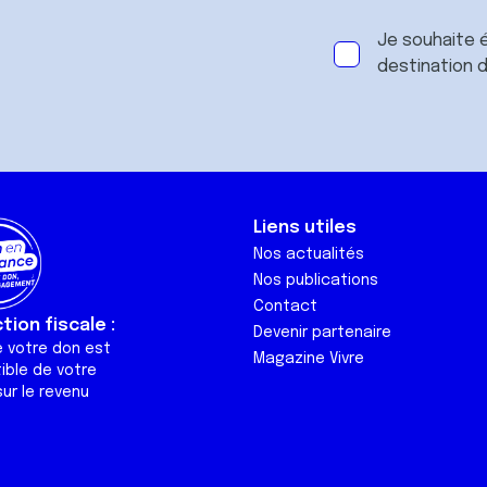
Je souhaite é
destination 
Liens utiles
Nos actualités
Nos publications
Contact
ion fiscale :
Devenir partenaire
e votre don est
Magazine Vivre
ible de votre
ur le revenu