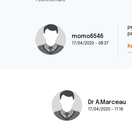
1 commentaire
p
pa
momo6546
17/04/2020 - 08:37
R
Dr A.Marceau
17/04/2020 - 11:16