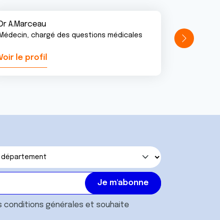
Dr A.Marceau
Médecin, chargé des questions médicales
Voir le profil
Voir le pr
s
conditions générales
et souhaite