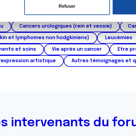
roïde et des voies respiratoires
Cancer du sein
Refuser
e personnaliser le contenu et les annonces, d'offrir des fonctio
ctum
Cancer de l'appareil génital féminin (col et 
rafic. Nous partageons également des informations sur l'utilisati
au
Cancers urologiques (rein et vessie)
Can
, de publicité et d'analyse, qui peuvent combiner celles-ci avec
ils ont collectées lors de votre utilisation de leurs services.
kin et lymphomes non hodgkiniens)
Leucémies
ments et soins
Vie après un cancer
Etre p
'expression artistique
Autres témoignages et 
s intervenants du fo