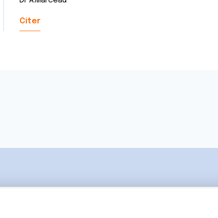
Dr A.Marceau
Citer