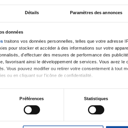
Ecrire un commentair
Détails
Paramètres des annonces
ancer une nouvelle discussion vous aurez besoin de vous 
vos données
Se connecter
Créer un nouveau compte
es
traitons vos données personnelles, telles que votre adresse IP,
es pour stocker et accéder à des informations sur votre appareil
sonnalisés, d'effectuer des mesures de performance des publicité
e, favorisant ainsi le développement de services. Vous avez le ch
ités. Vous pouvez modifier ou retirer votre consentement à tout 
es ou en cliquant sur l'icône de confidentialité.
imerions également :
tions sur votre localisation géographique qui peuvent être précis
Préférences
Statistiques
eil en l'analysant activement pour en relever les caractéristique
Thématiques
aitement de vos données personnelles et définir vos préférences
er ou retirer votre consentement à tout moment à partir de la dé