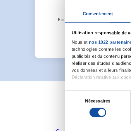
Consentement
Pour écrire un commentaire ou l
Utilisation responsable de 
Nous et
nos 1022 partenair
technologies comme les cooki
publicités et du contenu per
réaliser des études d’audienc
vos données et à leurs final
Déclaration relative aux cooki
Si vous le permettez, nous a
S
Collecter des informa
Nécessaires
é
Identifier votre appar
l
digitales).
e
Pour en savoir plus sur le tr
c
Détails »
. Vous pouvez modifi
t