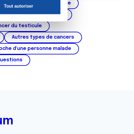
Cancer de la prostate
Tout autoriser
nnalités relatives aux médias
corps de l'utérus, ovaires)
on de notre site avec nos
cer du testicule
 d'autres informations que
Autres types de cancers
roche d'une personne malade
questions
rum