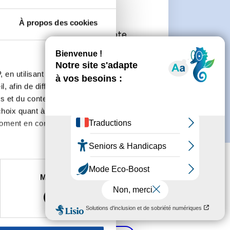
e
À propos des cookies
connecter ou de créer un compte.
 en utilisant des
, afin de diffuser des
s et du contenu, ainsi que de
oix quant à l'utilisation de
moment en consultant la
es à plusieurs mètres près
Marketing
s spécifiques (empreintes
, reportez-vous à la
section «
claration sur les cookies.