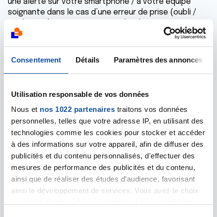
une alerte sur votre smartphone / à votre équipe
soignante dans le cas d’une erreur de prise (oubli /
surdosage), pourraient vous aider dans votre prise
médicamenteuse ?
5. A quel point jugez-vous que les exemples d’outils
Consentement
Détails
Paramètres des annonces
abordés dans les questions précédentes sont
adaptés à votre mode et qualité de vie ?
Utilisation responsable de vos données
6. Qu’est-ce qui constituerait, pour vous, un frein à
l’adoption de ces nouvelles technologies ?
Nous et
nos 1022 partenaires
traitons vos données
personnelles, telles que votre adresse IP, en utilisant des
7. Avez-vous des attentes particulières à l’égard de
technologies comme les cookies pour stocker et accéder
ces outils connectés qui, selon vous, optimiseraient
à des informations sur votre appareil, afin de diffuser des
votre suivi et prise en charge ?
publicités et du contenu personnalisés, d'effectuer des
mesures de performance des publicités et du contenu,
NB : Si vous souhaitez répondre anonymement, il est
possible de m'envoyer vos réponses par mail :
ainsi que de réaliser des études d’audience, favorisant
myriam.kacem@yahoo.fr
ainsi le développement de services. Vous avez le choix
quant à l'utilisation de vos données et à leurs finalités.
Je vous remercie par avance et souhaite à toutes et
Vous pouvez modifier ou retirer votre consentement à