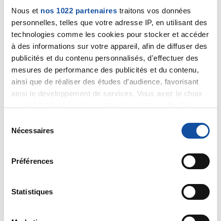
Nous et
nos 1022 partenaires
traitons vos données
Bizette 😘
personnelles, telles que votre adresse IP, en utilisant des
technologies comme les cookies pour stocker et accéder
Cécile
à des informations sur votre appareil, afin de diffuser des
publicités et du contenu personnalisés, d'effectuer des
Citer
mesures de performance des publicités et du contenu,
ainsi que de réaliser des études d’audience, favorisant
ainsi le développement de services. Vous avez le choix
quant à l'utilisation de vos données et à leurs finalités.
Vous pouvez modifier ou retirer votre consentement à
S
tout moment en consultant la Déclaration relative aux
Nécessaires
é
mich27
cookies ou en cliquant sur l'icône de confidentialité.
l
16/08/2024 - 21:32
e
Préférences
Si vous le permettez, nous aimerions également :
c
Collecter des informations sur votre localisation
t
géographique qui peuvent être précises à plusieurs
i
Statistiques
Coucou Cécile, merci pour tes conseils, je vais
mètres près
o
essayer de bien remplir mon week-end pour qu’il
Identifier votre appareil en l'analysant activement
n
passe plus vite. Il faut arriver à penser à autre