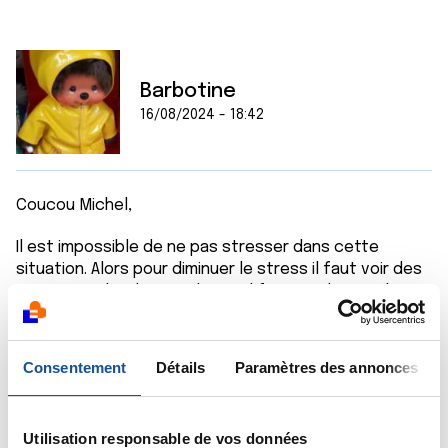
Barbotine
16/08/2024 - 18:42
Coucou Michel,
Il est impossible de ne pas stresser dans cette
situation. Alors pour diminuer le stress il faut voir des
gens et parler d'autre chose . Il faut se changer les
idées en se baladant comme tu l'as fait, en allant au
cinéma, en bricolant, en vivant des moments
agréables .... il faut parvenir à penser à autre chose
Consentement
Détails
Paramètres des annonces
pour réussir à penser moins à ce qui inquiète. Fais-toi
plaisir !
Utilisation responsable de vos données
Bonne soirée.