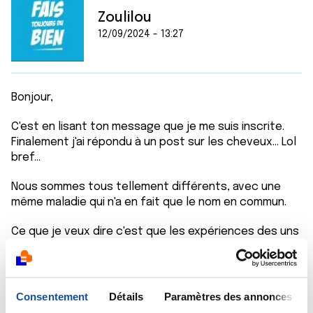
Zoulilou
12/09/2024 - 13:27
Bonjour,
C'est en lisant ton message que je me suis inscrite.
Finalement j'ai répondu à un post sur les cheveux... Lol
bref...
Nous sommes tous tellement différents, avec une
même maladie qui n'a en fait que le nom en commun.
Ce que je veux dire c'est que les expériences des uns
et des autres sont personnelles. Mais ce que tu
expliques nous sommes beaucoup à le vivre si ce
n'est pas tous. Il y a forcément un moment où on se
retrouve physiquement affaibli... et même bien
Consentement
Détails
Paramètres des annonces
entouré nous sommes chacun seul face à tout ça.