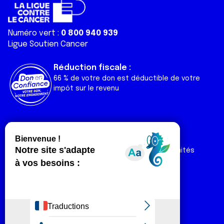
Numéro vert :
0 800 940 939
Ligue Soutien Cancer
Réduction fiscale :
66 % de votre don est déductible de votre
impôt sur le revenu
Liens utiles
Espaces
Nos actualités
Forum
Nos publications
Espace Ligue & comités
Contact
Espace chercheur
Devenir partenaire
Espace presse
Magazine Vivre
Intranet
Réseaux sociaux