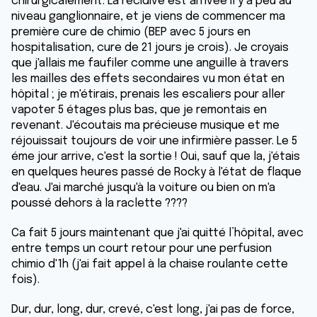
chirurgicalement. La récidive est arrivée il y a peu au
niveau ganglionnaire, et je viens de commencer ma
première cure de chimio (BEP avec 5 jours en
hospitalisation, cure de 21 jours je crois). Je croyais
que j'allais me faufiler comme une anguille à travers
les mailles des effets secondaires vu mon état en
hôpital ; je m'étirais, prenais les escaliers pour aller
vapoter 5 étages plus bas, que je remontais en
revenant. J'écoutais ma précieuse musique et me
réjouissait toujours de voir une infirmière passer. Le 5
éme jour arrive, c'est la sortie ! Oui, sauf que la, j'étais
en quelques heures passé de Rocky à l'état de flaque
d'eau. J'ai marché jusqu'à la voiture ou bien on m'a
poussé dehors à la raclette ????
Ca fait 5 jours maintenant que j'ai quitté l’hôpital, avec
entre temps un court retour pour une perfusion
chimio d'1h (j'ai fait appel à la chaise roulante cette
fois).
Dur, dur, long, dur, crevé, c'est long, j'ai pas de force,