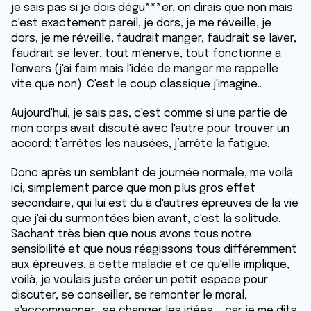
je sais pas si je dois dégu***er, on dirais que non mais
c'est exactement pareil, je dors, je me réveille, je
dors, je me réveille, faudrait manger, faudrait se laver,
faudrait se lever, tout m'énerve, tout fonctionne à
l'envers (j'ai faim mais l'idée de manger me rappelle
vite que non). C'est le coup classique j'imagine..
Aujourd'hui, je sais pas, c'est comme si une partie de
mon corps avait discuté avec l'autre pour trouver un
accord: t’arrêtes les nausées, j’arrête la fatigue.
Donc après un semblant de journée normale, me voilà
ici, simplement parce que mon plus gros effet
secondaire, qui lui est du à d'autres épreuves de la vie
que j'ai du surmontées bien avant, c'est la solitude.
Sachant très bien que nous avons tous notre
sensibilité et que nous réagissons tous différemment
aux épreuves, à cette maladie et ce qu'elle implique,
voilà, je voulais juste créer un petit espace pour
discuter, se conseiller, se remonter le moral,
s'accompagner, se changer les idées,... car je me dits