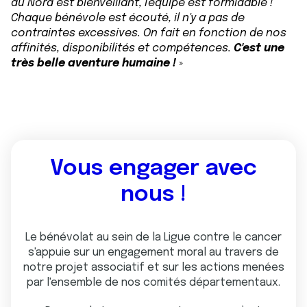
du Nord est bienveillant, l'équipe est formidable !
t
publicité et d'analyse, qui peuvent combiner celles-ci
Chaque bénévole est écouté, il n'y a pas de
avec d'autres informations que vous leur avez fournies
contraintes excessives. On fait en fonction de nos
ou qu'ils ont collectées lors de votre utilisation de leurs
affinités, disponibilités et compétences.
C'est une
services.
très belle aventure humaine !
»
Vous engager avec
nous !
Le bénévolat au sein de la Ligue contre le cancer
s'appuie sur un engagement moral au travers de
notre projet associatif et sur les actions menées
par l'ensemble de nos comités départementaux.