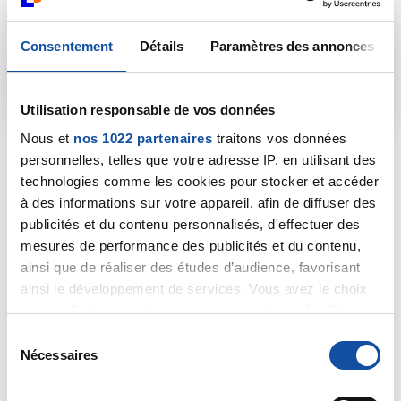
Consentement
Détails
Paramètres des annonces
Utilisation responsable de vos données
Nous et
nos 1022 partenaires
traitons vos données
68 ans, bénévole au comité
personnelles, telles que votre adresse IP, en utilisant des
du Nord
technologies comme les cookies pour stocker et accéder
«
Je suis bénévole depuis plus de 10 ans et ce qu'il y
à des informations sur votre appareil, afin de diffuser des
a de plus important pour moi,
c'est de pouvoir
publicités et du contenu personnalisés, d'effectuer des
apporter ma pierre, me sentir utile !
Au sein du
mesures de performance des publicités et du contenu,
comité, je participe aux actions de prévention,
ainsi que de réaliser des études d’audience, favorisant
d'information (stands, ateliers, etc.) et j'anime des
ainsi le développement de services. Vous avez le choix
séances de sophrologie ainsi qu'un atelier d'écriture.
quant à l'utilisation de vos données et à leurs finalités.
Aborder des sujets dont il est parfois difficile de
Vous pouvez modifier ou retirer votre consentement à
S
parler avec nos proches, faire de belles
tout moment en consultant la Déclaration relative aux
Nécessaires
rencontres... tout cela nourrit mon quotidien. Le
é
cookies ou en cliquant sur l'icône de confidentialité.
sourire des patients, leur courage, c'est une belle
l
leçon de vie !