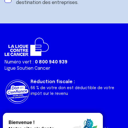
destination des entreprises.
Numéro vert :
0 800 940 939
Ligue Soutien Cancer
Réduction fiscale :
66 % de votre don est déductible de votre
impôt sur le revenu
Liens utiles
Espaces
Nos actualités
Forum