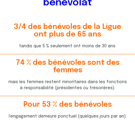
bénévolat
3
/
4
des bénévoles de la Ligue
7
3
ont plus de
6
5
ans
1
6
1
2
tandis que 5 % seulement ont moins de 30 ans.
6
6
4
0
9
8
7
4
7
4
% des bénévoles sont des
6
4
7
2
8
6
femmes
4
3
3
8
6
3
3
1
1
8
mais les femmes restent minoritaires dans les fonctions
9
1
1
1
7
2
à responsabilité (présidentes ou trésorières).
8
0
6
8
3
9
8
1
4
2
6
0
Pour
5
3
% des bénévoles
9
5
4
9
4
1
6
6
9
4
7
4
0
5
l’engagement demeure ponctuel (quelques jours par an).
1
6
6
6
4
9
4
1
3
5
6
6
1
5
5
2
6
2