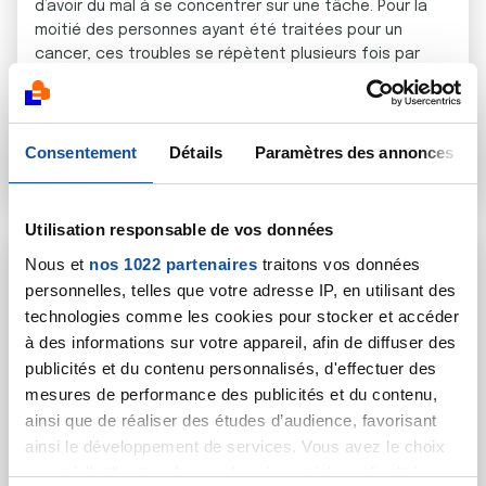
d’avoir du mal à se concentrer sur une tâche. Pour la
moitié des personnes ayant été traitées pour un
cancer, ces troubles se répètent plusieurs fois par
jour. C’est ce que l'on appelle le « brouillard cognitif »
(ou « chemiobrain »), un trouble délétère pour la qualité
de vie.
Consentement
Détails
Paramètres des annonces
En savoir plus
Utilisation responsable de vos données
Nous et
nos 1022 partenaires
traitons vos données
personnelles, telles que votre adresse IP, en utilisant des
technologies comme les cookies pour stocker et accéder
à des informations sur votre appareil, afin de diffuser des
publicités et du contenu personnalisés, d'effectuer des
mesures de performance des publicités et du contenu,
ainsi que de réaliser des études d’audience, favorisant
ainsi le développement de services. Vous avez le choix
quant à l'utilisation de vos données et à leurs finalités.