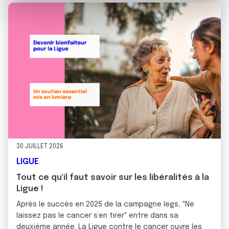
e
et les annonces, d'offrir des fonctionnalités relatives aux
m
médias sociaux et d'analyser notre trafic. Nous
e
partageons également des informations sur l'utilisation de
n
notre site avec nos partenaires de médias sociaux, de
t
publicité et d'analyse, qui peuvent combiner celles-ci
avec d'autres informations que vous leur avez fournies
ou qu'ils ont collectées lors de votre utilisation de leurs
services.
30 JUILLET 2026
LIGUE
Tout ce qu'il faut savoir sur les libéralités à la
Ligue !
Après le succès en 2025 de la campagne legs, "Ne
laissez pas le cancer s’en tirer" entre dans sa
deuxième année. La Ligue contre le cancer ouvre les