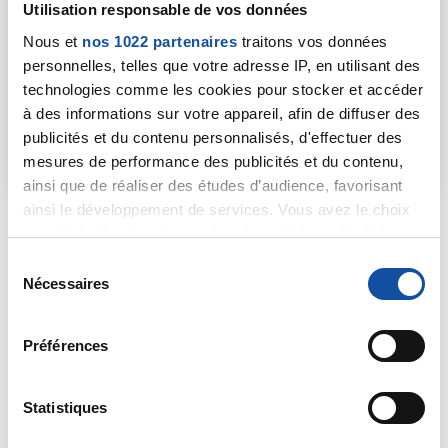
Utilisation responsable de vos données
L'objectif : voyager à l'intérieur d'un côlon géant
Nous et
nos 1022 partenaires
traitons vos données
et comprendre comment évoluent les
personnelles, telles que votre adresse IP, en utilisant des
différentes lésions.
technologies comme les cookies pour stocker et accéder
à des informations sur votre appareil, afin de diffuser des
publicités et du contenu personnalisés, d'effectuer des
Découvrir le Côlon Tour®
mesures de performance des publicités et du contenu,
ainsi que de réaliser des études d’audience, favorisant
ainsi le développement de services. Vous avez le choix
quant à l'utilisation de vos données et à leurs finalités.
Mots-clés
Côlon Tour
Mars Bleu
Prévention
Vous pouvez modifier ou retirer votre consentement à
S
tout moment en consultant la Déclaration relative aux
Nécessaires
é
Partager :
cookies ou en cliquant sur l'icône de confidentialité.
l
e
Préférences
Si vous le permettez, nous aimerions également :
c
Collecter des informations sur votre localisation
t
géographique qui peuvent être précises à plusieurs
i
Statistiques
D'autres actualités qui
mètres près
o