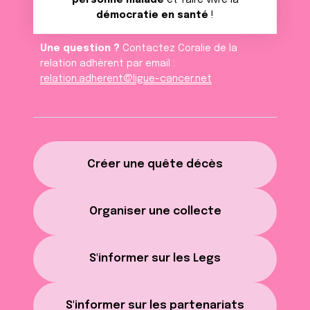
personne malade
et faire vivre la
démocratie en santé
!
Une question ?
Contactez Coralie de la
relation adhèrent par email :
relation.adherent@ligue-cancer.net
Créer une quête décès
Organiser une collecte
S'informer sur les Legs
S'informer sur les partenariats