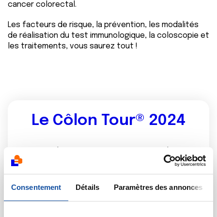
cancer colorectal.
Les facteurs de risque, la prévention, les modalités
de réalisation du test immunologique, la coloscopie et
les traitements, vous saurez tout !
Le Côlon Tour® 2024
Initié par la SFED en 2012 puis repris par la Ligue
contre le cancer, le Côlon Tour® est une
opération de prévention, d’information et de
sensibilisation au dépistage organisé du cancer
Consentement
Détails
Paramètres des annonces
colorectal. Avec une approche ludique et
pédagogique, l’élément phare de cette opération
est la structure gonflable d’un côlon géant !