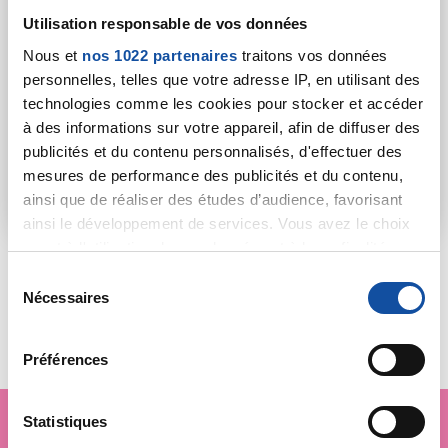
Utilisation responsable de vos données
Après le succès en 2025 de la campagne legs, "Ne
laissez pas le cancer s’en tirer" entre dans sa
Nous et
nos 1022 partenaires
traitons vos données
deuxième année. La Ligue contre le cancer ouvre les
personnelles, telles que votre adresse IP, en utilisant des
perspectives et parle de manière plus générale du
technologies comme les cookies pour stocker et accéder
patrimoine : "transmettre son patrimoine à la Ligue
à des informations sur votre appareil, afin de diffuser des
contre le cancer, c’est donner à tous les moyens de se
publicités et du contenu personnalisés, d'effectuer des
battre contre la maladie".
mesures de performance des publicités et du contenu,
En savoir plus
ainsi que de réaliser des études d’audience, favorisant
ainsi le développement de services. Vous avez le choix
quant à l'utilisation de vos données et à leurs finalités.
Vous pouvez modifier ou retirer votre consentement à
S
Toutes les actualités
tout moment en consultant la Déclaration relative aux
Nécessaires
é
cookies ou en cliquant sur l'icône de confidentialité.
l
e
Préférences
Si vous le permettez, nous aimerions également :
c
Collecter des informations sur votre localisation
t
géographique qui peuvent être précises à plusieurs
i
Statistiques
mètres près
o