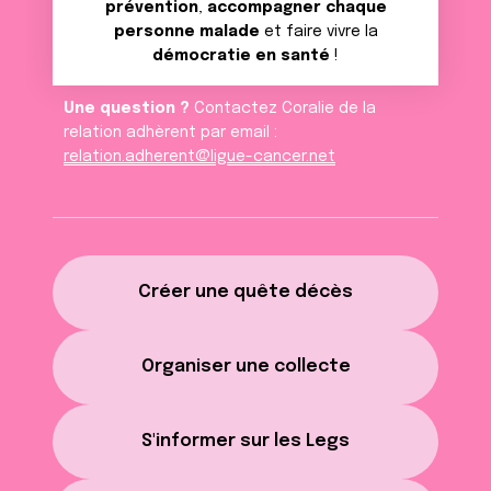
prévention
,
accompagner chaque
personne malade
et faire vivre la
démocratie en santé
!
Une question ?
Contactez Coralie de la
relation adhèrent par email :
relation.adherent@ligue-cancer.net
Créer une quête décès
Organiser une collecte
S'informer sur les Legs