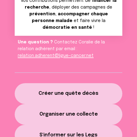
Vos contributions permettent de
financer la
recherche
, déployer des campagnes de
prévention
,
accompagner chaque
personne malade
et faire vivre la
démocratie en santé
!
Une question ?
Contactez Coralie de la
relation adhèrent par email :
relation.adherent@ligue-cancer.net
Créer une quête décès
Organiser une collecte
S'informer sur les Legs