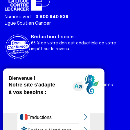
Numéro vert :
0 800 940 939
Ligue Soutien Cancer
Réduction fiscale :
66 % de votre don est déductible de votre
impôt sur le revenu
Liens utiles
Espaces
Nos actualités
Forum
Nos publications
Espace Ligue & comités
Contact
Espace chercheur
Devenir partenaire
Espace presse
Magazine Vivre
Intranet
Réseaux sociaux