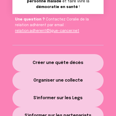
personne malade
et faire vivre la
démocratie en santé
!
Une question ?
Contactez Coralie de la
relation adhèrent par email :
relation.adherent@ligue-cancer.net
Créer une quête décès
Organiser une collecte
S'informer sur les Legs
S'informer sur les partenariats