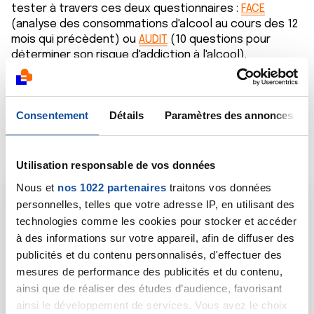
tester à travers ces deux questionnaires :
FACE
(analyse des consommations d'alcool au cours des 12
mois qui précèdent) ou
AUDIT
(10 questions pour
déterminer son risque d'addiction à l'alcool).
Un bon moyen de commencer 2024 sous de meilleures
auspices !
Consentement
Détails
Paramètres des annonces
Utilisation responsable de vos données
Nous et
nos 1022 partenaires
traitons vos données
Notre dossier
personnelles, telles que votre adresse IP, en utilisant des
technologies comme les cookies pour stocker et accéder
à des informations sur votre appareil, afin de diffuser des
La consommation d’alcool augmente
publicités et du contenu personnalisés, d'effectuer des
indéniablement les risques pour notre santé.
mesures de performance des publicités et du contenu,
Responsable chaque année de 28 000 nouveaux
ainsi que de réaliser des études d’audience, favorisant
cas, elle représente la deuxième cause évitable
ainsi le développement de services. Vous avez le choix
de mortalité par cancer et la première cause de